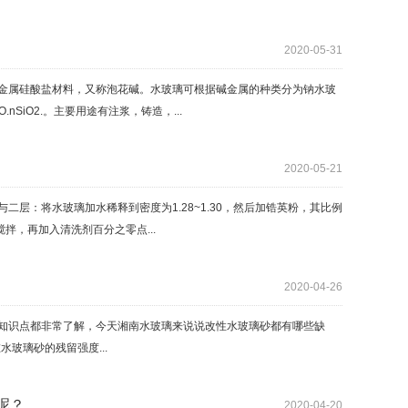
2020-05-31
金属硅酸盐材料，又称泡花碱。水玻璃可根据碱金属的种类分为钠水玻
O.nSiO2.。主要用途有注浆，铸造，...
2020-05-21
层：将水玻璃加水稀释到密度为1.28~1.30，然后加锆英粉，其比例
搅拌，再加入清洗剂百分之零点...
2020-04-26
识点都非常了解，今天湘南水玻璃来说说改性水玻璃砂都有哪些缺
玻璃砂的残留强度...
呢？
2020-04-20