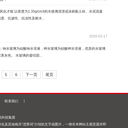
才能 以密度为1.35g/cm3的水玻璃浸渍或涂刷黏土砖、水泥混凝
、抗渗性、抗冻性及耐水...
2020-03-17
；钠水玻璃为硅酸钠水溶液，钾水玻璃为硅酸钾水溶液，优质的水玻璃
灰色。 水玻璃的凝结固...
5
6
下一页
尾页
丨
联系我们
丨
持：汇航科技集团
限化及其他相关“违禁词”介绍的文字或图片，一律非本网站主观意愿并即