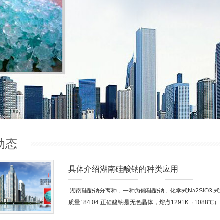
动态
具体介绍湖南硅酸钠的种类应用
湖南硅酸钠分两种，一种为偏硅酸钠，化学式Na2SiO3,式量
质量184.04.正硅酸钠是无色晶体，熔点1291K（1088