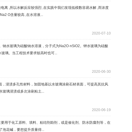
离 ,所以水解反应较强烈 ,在实践中我们发现低模数容易水解 ,而浓度
 O含量较高 ,在水溶液...
2020-07-10
水玻璃为硅酸钠水溶液，分子式为Na2O·nSiO2。钾水玻璃为硅酸
水玻璃。当工程技术要求较高时也可...
2020-06-30
面，浸渍多孔性材料，加固地基以水玻璃涂刷石材表面，可提高其抗风
水玻璃浸渍或多次涂刷粘土...
2020-06-19
主要用于化工原料、填料、粘结剂助剂，或是催化剂、防水防腐剂等，在
了泡花碱，要想提升质量得...