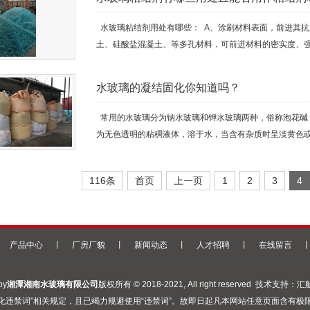
水玻璃粘结剂用处有哪些： A、涂刷材料表面，前进其抗风化
土、硅酸盐混凝土、等多孔材料，可前进材料的密实度、强度
水玻璃的凝结固化你知道吗？
常用的水玻璃分为钠水玻璃和钾水玻璃两种，俗称泡花碱
为无色透明的粘稠液体，溶于水，当含有杂质时呈淡黄色或青
116条
首页
上一页
1
2
3
4
产品中心
丨
厂房厂貌
丨
新闻动态
丨
人才招聘
丨
在线留言
by
湘潭湘南水玻璃有限公司
版权所有 © 2018-2021, All right reserved 技术支
化违禁词”相关规定，且已竭力规避使用“违禁词”。故即日起凡本网站任意页面含有极