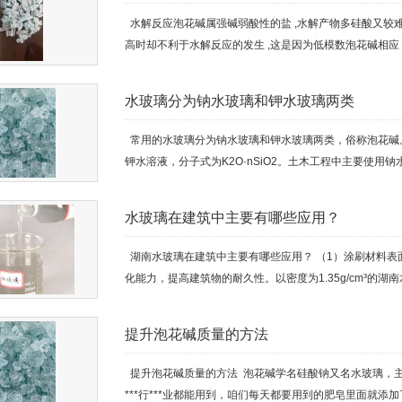
水解反应泡花碱属强碱弱酸性的盐 ,水解产物多硅酸又较难电
高时却不利于水解反应的发生 ,这是因为低模数泡花碱相应 Na2
水玻璃​分为钠水玻璃和钾水玻璃两类
常用的水玻璃分为钠水玻璃和钾水玻璃两类，俗称泡花碱。钠
钾水溶液，分子式为K2O·nSiO2。土木工程中主要使用钠
水玻璃在建筑中主要有哪些应用？
湖南水玻璃在建筑中主要有哪些应用？ （1）涂刷材料表
化能力，提高建筑物的耐久性。以密度为1.35g/cm³的湖南
提升泡花碱质量的方法
提升泡花碱质量的方法 泡花碱学名硅酸钠又名水玻璃，
***行***业都能用到，咱们每天都要用到的肥皂里面就添加